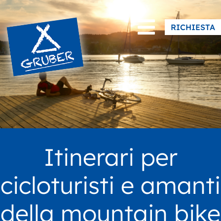
|
Facebook
Instagram
RICHIESTA
Itinerari per
cicloturisti e amanti
della mountain bike