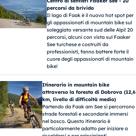
Centro di sentieri Faaker See - 20
percorsi da brivido
Il lago di Faak è il nuovo hot spot per
gli appassionati di mountain bike sul
soleggiato versante sud delle Alpi! 20
percorsi, alcuni con vista sul Faaker
See turchese e costruiti da
professionisti, fanno battere forte il
cuore degli appassionati di mountain
bike!
Itinerario in mountain bike
attraverso la foresta di Dobrova (12,6
km, livello di difficoltà medio)
Partendo da Faak am See si percorrono
strade forestali e secondarie immersi
nel bosco. Questo itinerario è
particolarmente adatto per iniziare a
riscaldarsi e per principianti.