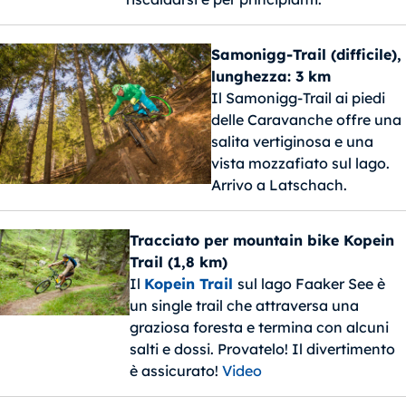
Samonigg-Trail (difficile),
lunghezza: 3 km
Il Samonigg-Trail ai piedi
delle Caravanche offre una
salita vertiginosa e una
vista mozzafiato sul lago.
Arrivo a Latschach.
Tracciato per mountain bike Kopein
Trail (1,8 km)
Il
Kopein Trail
sul lago Faaker See è
un single trail che attraversa una
graziosa foresta e termina con alcuni
salti e dossi. Provatelo! Il divertimento
è assicurato!
Video