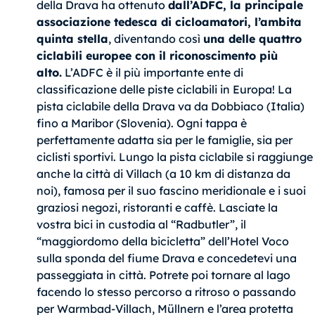
della Drava ha ottenuto
dall’ADFC, la principale
associazione tedesca di cicloamatori, l’ambita
quinta stella
, diventando così
una delle quattro
ciclabili europee con il riconoscimento più
alto.
L’ADFC è il più importante ente di
classificazione delle piste ciclabili in Europa! La
pista ciclabile della Drava va da Dobbiaco (Italia)
fino a Maribor (Slovenia). Ogni tappa è
perfettamente adatta sia per le famiglie, sia per
ciclisti sportivi. Lungo la pista ciclabile si raggiunge
anche la città di Villach (a 10 km di distanza da
noi), famosa per il suo fascino meridionale e i suoi
graziosi negozi, ristoranti e caffè. Lasciate la
vostra bici in custodia al “Radbutler”, il
“maggiordomo della bicicletta” dell’Hotel Voco
sulla sponda del fiume Drava e concedetevi una
passeggiata in città. Potrete poi tornare al lago
facendo lo stesso percorso a ritroso o passando
per Warmbad-Villach, Müllnern e l’area protetta